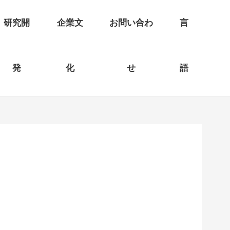
研究開
企業文
お問い合わ
言
発
化
せ
語