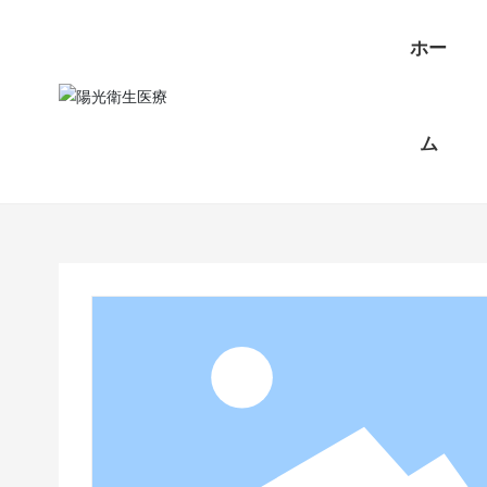
ホー
卉言植物繊維綿
製品カテ
ボディ
ム
柔巾
ゴリ
ケア